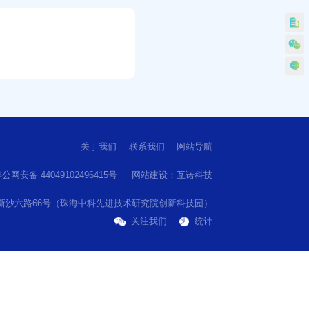
关于我们
联系我们
网站导航
公网安备 44049102496415号
网站建设
：
互诺科技
新沙六路66号（珠海中科先进技术研究院创新科技园）
关注我们
统计