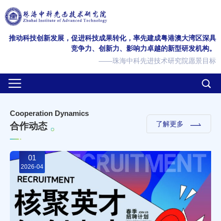
推动科技创新发展，促进科技成果转化，率先建成粤港澳大湾区深具
竞争力、创新力、影响力卓越的新型研发机构。
——珠海中科先进技术研究院愿景目标
C
o
o
p
e
r
a
t
i
o
n
D
y
n
a
m
i
c
s
了解更多
合
作
动
态
01
2026-04