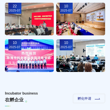
22
10
2025-07
2025-07
珠海市卫生健康局、珠海市各大医疗机构赴珠海先进院参观交流，共同促进医疗卫生领域科技成果转化
2025年珠海市“科创杯”创新创业大赛“生物医药（高端医疗器械）与合成生物”行业赛圆满落幕
10
10
2025-07
2025-07
珠海中科创新科技园盛大启动 打造大湾区科技成果转化新高地
2025年珠海市“科创杯”创新创业大赛“云上智城”与智能传感器行业赛圆满落幕
I
n
c
u
b
a
t
o
r
b
u
s
i
n
e
s
s
孵化申请
在
孵
企
业