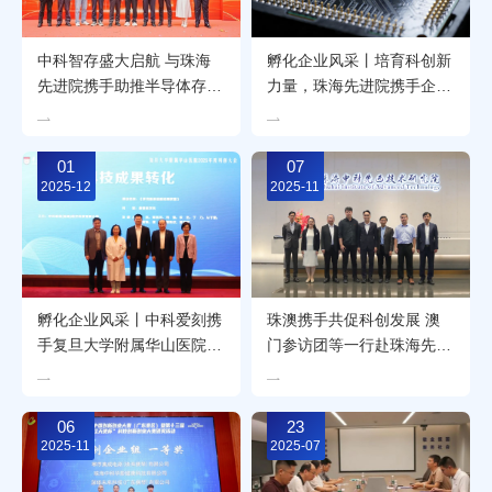
中科智存盛大启航 与珠海
孵化企业风采丨培育科创新
先进院携手助推半导体存储
力量，珠海先进院携手企业
产业链能级跃升
共促高质量发展
01
07
2025-12
2025-11
孵化企业风采丨中科爱刻携
珠澳携手共促科创发展 澳
手复旦大学附属华山医院深
门参访团等一行赴珠海先进
度合作，共同研发康复装
院参观交流
置，并获殊荣
06
23
2025-11
2025-07