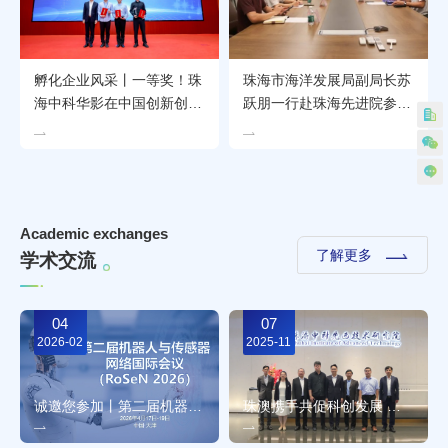
孵化企业风采丨一等奖！珠
珠海市海洋发展局副局长苏
海中科华影在中国创新创业
跃朋一行赴珠海先进院参观
大赛（广东赛区）总决赛斩
交流 共探海洋科技创新合
获佳绩
作新路径
A
c
a
d
e
m
i
c
e
x
c
h
a
n
g
e
s
了解更多
学
术
交
流
04
07
2026-02
2025-11
诚邀您参加丨第二届机器人与传感器网络国际会议（RoSeN 2026）
珠澳携手共促科创发展 澳门参访团等一行赴珠海先进院参观交流