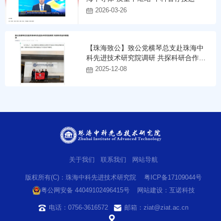
2026-03-26
【珠海致公】致公党横琴总支赴珠海中
科先进技术研究院调研 共探科研合作新
路径
2025-12-08
关于我们
联系我们
网站导航
版权所有(C)：珠海中科先进技术研究院
粤ICP备17109044号
粤公网安备 44049102496415号
网站建设
：
互诺科技
电话：0756-3616572
邮箱：ziat@ziat.ac.cn