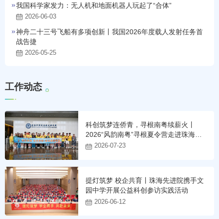
我国科学家发力：无人机和地面机器人玩起了“合体”
2026-06-03
神舟二十三号飞船有多项创新丨我国2026年度载人发射任务首
战告捷
2026-05-25
工
作
动
态
科创筑梦连侨青，寻根南粤续薪火丨
2026“风韵南粤”寻根夏令营走进珠海先
进院
2026-07-23
提灯筑梦 校企共育丨珠海先进院携手文
园中学开展公益科创参访实践活动
2026-06-12