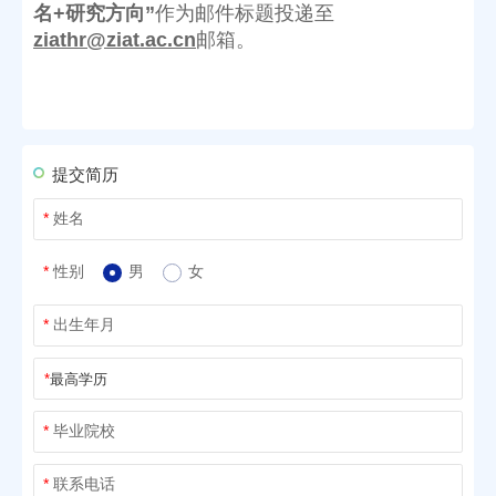
名+研究方向”
作为邮件标题投递至
ziathr@ziat.ac.cn
邮箱。
提交简历
*
姓名
男
女
*
性别
*
出生年月
*
最高学历
*
毕业院校
*
联系电话