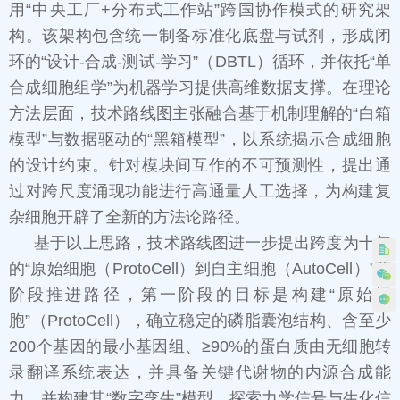
用“中央工厂+分布式工作站”跨国协作模式的研究架
构。该架构包含统一制备标准化底盘与试剂，形成闭
环的“设计-合成-测试-学习”（DBTL）循环，并依托“单
合成细胞组学”为机器学习提供高维数据支撑。在理论
方法层面，技术路线图主张融合基于机制理解的“白箱
模型”与数据驱动的“黑箱模型”，以系统揭示合成细胞
的设计约束。针对模块间互作的不可预测性，提出通
过对跨尺度涌现功能进行高通量人工选择，为构建复
杂细胞开辟了全新的方法论路径。
基于以上思路，技术路线图进一步提出跨度为十年
的“原始细胞（ProtoCell）到自主细胞（AutoCell）”两
阶段推进路径，第一阶段的目标是构建“原始细
胞”（ProtoCell），确立稳定的磷脂囊泡结构、含至少
200个基因的最小基因组、≥90%的蛋白质由无细胞转
录翻译系统表达，并具备关键代谢物的内源合成能
力，并构建其“数字孪生”模型，探索力学信号与生化信