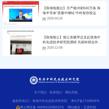
【珠海电视台】月产能冲刺500万条 珠
海半导体“质量中继站”中科智存投运
2026-03-26
【珠海致公】致公党横琴总支赴珠海中
科先进技术研究院调研 共探科研合作新
路径
2025-12-08
关于我们
联系我们
网站导航
版权所有(C)：珠海中科先进技术研究院
粤ICP备17109044号
粤公网安备 44049102496415号
网站建设
：
互诺科技