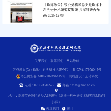
【珠海致公】致公党横琴总支赴珠海中
科先进技术研究院调研 共探科研合作新
路径
2025-12-08
关于我们
联系我们
网站导航
版权所有(C)：珠海中科先进技术研究院
粤ICP备17109044号
粤公网安备 44049102496415号
网站建设
：
互诺科技
电话：0756-3616572
邮箱：ziat@ziat.ac.cn
地址：珠海市香洲区新沙六路66号（珠海中科先进技术研究院创新科
技园）
关注我们
统计