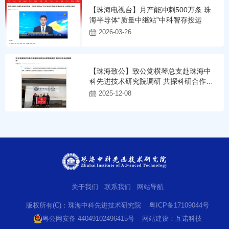
【珠海电视台】月产能冲刺500万条 珠
海半导体“质量中继站”中科智存投运
2026-03-26
【珠海致公】致公党横琴总支赴珠海中
科先进技术研究院调研 共探科研合作新
路径
2025-12-08
关于我们
联系我们
网站导航
版权所有(C)：珠海中科先进技术研究院
粤ICP备17109044号
粤公网安备 44049102496415号
网站建设
：
互诺科技