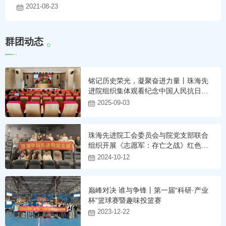
2021-08-23
群
团
动
态
铭记历史荣光，凝聚奋进力量丨珠海先
进院组织集体观看纪念中国人民抗日战
争暨世界反法西斯战争胜利80周年大会
2025-09-03
珠海先进院工会委员会与院党支部联合
组织开展《志愿军：存亡之战》红色观
影活动
2024-10-12
巅峰对决 谁与争锋丨第一届“科研·产业
杯”篮球赛暨趣味投篮赛
2023-12-22