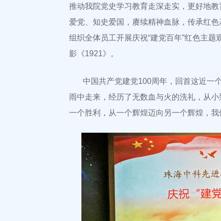
推动我院党史学习教育走深走实，更好地教
爱党、知史爱国，赓续精神血脉，传承红色基
组织全体员工开展庆祝“建党百年”红色主题
影《1921》。
中国共产党建党100周年，回首这近一
雨中走来，经历了无数血与火的洗礼，从小
一个胜利，从一个辉煌迈向另一个辉煌，我