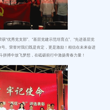
获“优秀党支部”、“基层党建示范培育点”、“先进基层党
”等称号。荣誉对我们既是肯定，更是激励！相信在未来奋进
斗拼搏中放飞梦想，在砥砺前行中激扬青春力量！