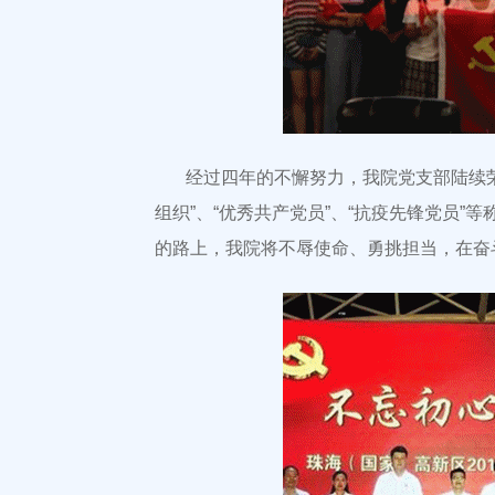
经过四年的不懈努力，我院党支部陆续荣
组织”、“优秀共产党员”、“抗疫先锋党员
的路上，我院将不辱使命、勇挑担当，在奋