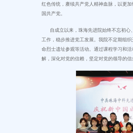
红色传统，赓续共产党人精神血脉，以更加
国共产党。
自成立以来，珠海先进院始终不忘初心
工作，稳步推进党工发展。我院不定期组织
命烈士遗址参观等活动。通过课程学习和活
解，深化对党的信赖，坚定对党的领导的信