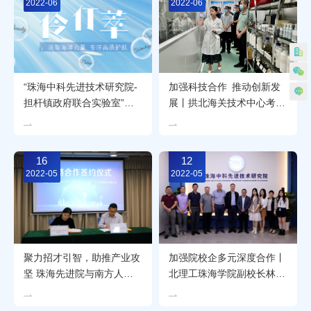
2022-06
2022-06
“珠海中科先进技术研究院-
加强科技合作 推动创新发
担杆镇政府联合实验室”打
展丨拱北海关技术中心考察
造首个高科技海洋护肤品牌
团到珠海先进院参观交流
（领取福利大礼包）
16
12
2022-05
2022-05
聚力招才引智，助推产业攻
加强院校企多元深度合作丨
坚 珠海先进院与南方人力
北理工珠海学院副校长林海
公司签署战略合作协议
一行考察珠海先进院