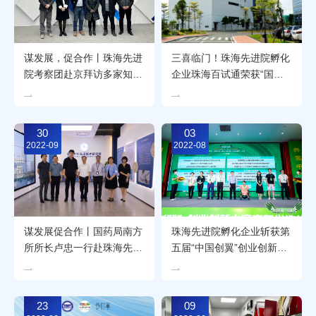
谋发展，促合作丨珠海先进
三喜临门！珠海先进院孵化
院考察团赴京拜访多家知名
企业珠海百试通荣获“国家
机构及企业
高新技术企业”、“广东省专
精特新中小企业”和“广东省
创新型中小企业”认定
30
03
2022-09
2022-08
谋发展促合作丨国药局南方
珠海先进院孵化企业斩获第
所所长卢忠一行赴珠海先进
五届“中国创翼”创业创新大
院考察交流
赛广东省选拔赛决赛二等奖
23
09